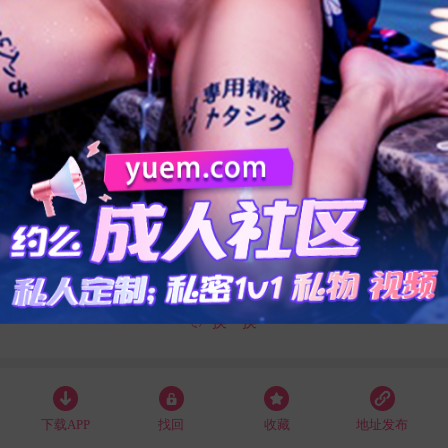
4
1
9
2
换一换
下载APP
找回
收藏
地址发布